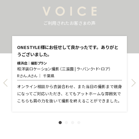
ご利用されたお客さまの声
し
ONESTYLE様にお任せして良かったです。ありがと
うございました。
横浜店｜撮影プラン
和洋装ロケーション撮影（三溪園 | ラ・バンク・ド・ロア）
青
Rさん、Aさん
千葉県
和
T
て
オンライン相談から衣装合わせ、また当日の撮影まで親身
し
になってご対応いただき、とてもアットホームな雰囲気で
和
親
こちらも肩の力を抜いて撮影を終えることができました。
れ
ま
文
に
す