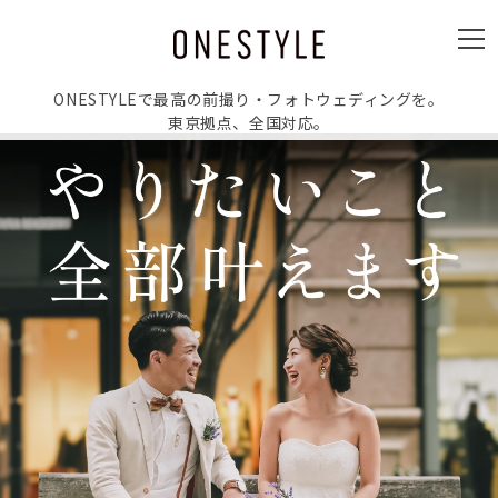
ュ
ー
メ
ニ
ュ
ー
ONESTYLEで最高の前撮り・フォトウェディングを。
東京拠点、全国対応。