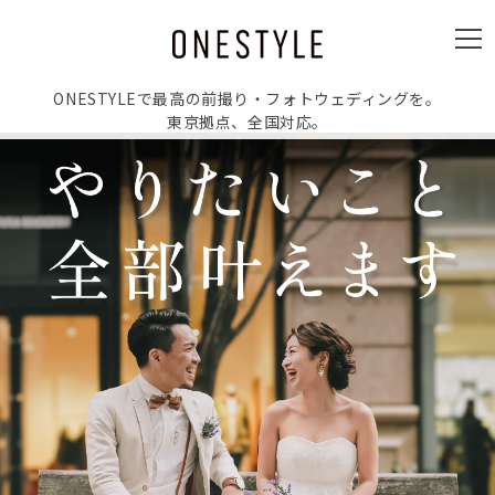
ュ
ー
メ
ニ
ュ
ー
ONESTYLEで最高の前撮り・フォトウェディングを。
東京拠点、全国対応。