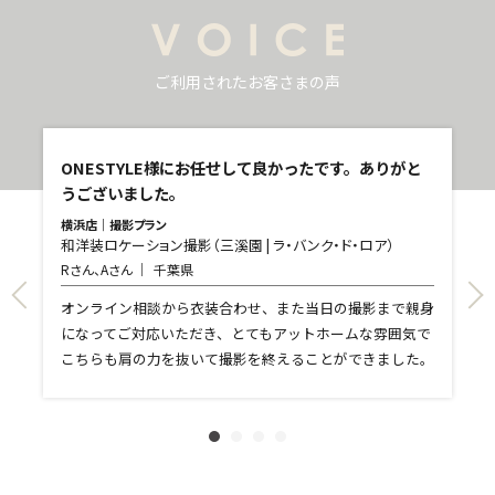
ご利用されたお客さまの声
し
ONESTYLE様にお任せして良かったです。ありがと
うございました。
横浜店｜撮影プラン
和洋装ロケーション撮影（三溪園 | ラ・バンク・ド・ロア）
青
Rさん、Aさん
千葉県
和
T
て
オンライン相談から衣装合わせ、また当日の撮影まで親身
し
になってご対応いただき、とてもアットホームな雰囲気で
和
親
こちらも肩の力を抜いて撮影を終えることができました。
れ
ま
文
に
す