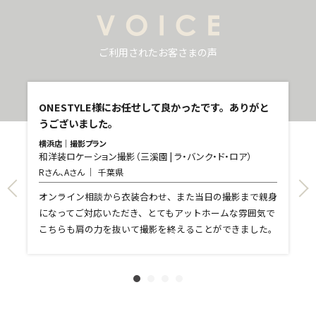
ご利用されたお客さまの声
し
ONESTYLE様にお任せして良かったです。ありがと
うございました。
横浜店｜撮影プラン
和洋装ロケーション撮影（三溪園 | ラ・バンク・ド・ロア）
青
Rさん、Aさん
千葉県
和
T
て
オンライン相談から衣装合わせ、また当日の撮影まで親身
し
になってご対応いただき、とてもアットホームな雰囲気で
和
親
こちらも肩の力を抜いて撮影を終えることができました。
れ
ま
文
に
す