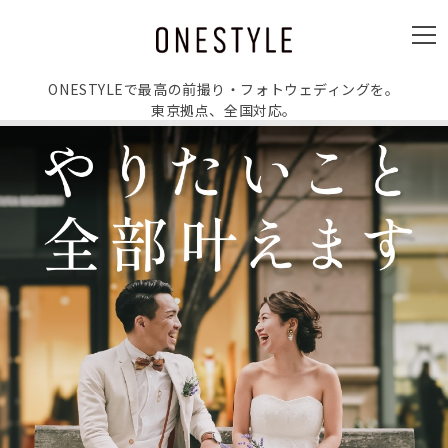
ュ
ー
メ
ニ
ュ
ー
ONESTYLEで最高の前撮り・フォトウェディングを。
東京拠点、全国対応。