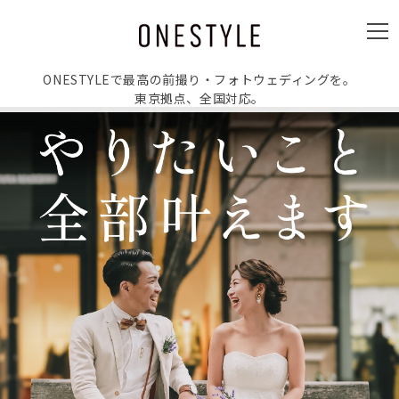
ュ
ー
メ
ニ
ュ
ー
ONESTYLEで最高の前撮り・フォトウェディングを。
東京拠点、全国対応。