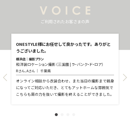
ご利用されたお客さまの声
し
ONESTYLE様にお任せして良かったです。ありがと
うございました。
横浜店｜撮影プラン
和洋装ロケーション撮影（三溪園 | ラ・バンク・ド・ロア）
青
Rさん、Aさん
千葉県
和
T
て
オンライン相談から衣装合わせ、また当日の撮影まで親身
し
になってご対応いただき、とてもアットホームな雰囲気で
和
親
こちらも肩の力を抜いて撮影を終えることができました。
れ
ま
文
に
す