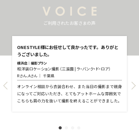
ご利用されたお客さまの声
し
ONESTYLE様にお任せして良かったです。ありがと
うございました。
横浜店｜撮影プラン
和洋装ロケーション撮影（三溪園 | ラ・バンク・ド・ロア）
青
Rさん、Aさん
千葉県
和
T
て
オンライン相談から衣装合わせ、また当日の撮影まで親身
し
になってご対応いただき、とてもアットホームな雰囲気で
和
親
こちらも肩の力を抜いて撮影を終えることができました。
れ
ま
文
に
す