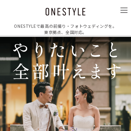
ュ
ー
メ
ニ
ュ
ー
ONESTYLEで最高の前撮り・フォトウェディングを。
東京拠点、全国対応。