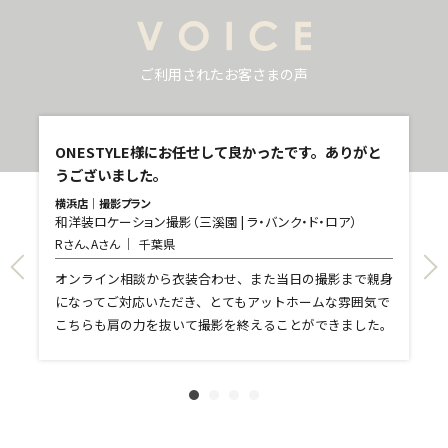
ご利用されたお客さまの声
し
ONESTYLE様にお任せして良かったです。ありがと
うございました。
横浜店｜撮影プラン
和洋装ロケーション撮影（三溪園 | ラ・バンク・ド・ロア）
青
Rさん、Aさん
千葉県
和
T
て
オンライン相談から衣装合わせ、また当日の撮影まで親身
し
になってご対応いただき、とてもアットホームな雰囲気で
和
親
こちらも肩の力を抜いて撮影を終えることができました。
れ
ま
文
に
す