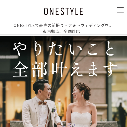
ュ
ー
メ
ニ
ュ
ー
ONESTYLEで最高の前撮り・フォトウェディングを。
東京拠点、全国対応。