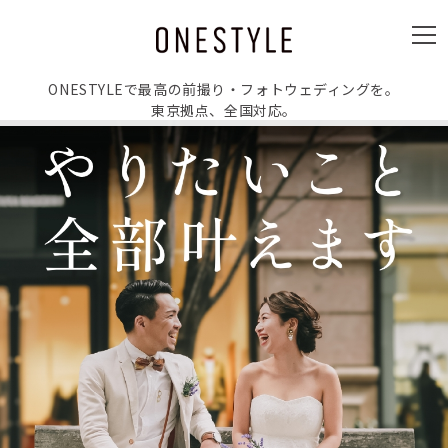
ュ
ー
メ
ニ
ュ
ー
ONESTYLEで最高の前撮り・フォトウェディングを。
東京拠点、全国対応。