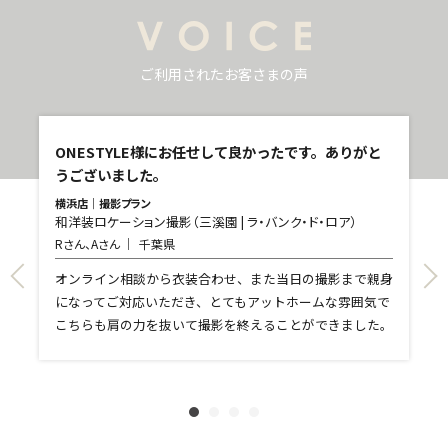
ご利用されたお客さまの声
し
ONESTYLE様にお任せして良かったです。ありがと
うございました。
横浜店｜撮影プラン
和洋装ロケーション撮影（三溪園 | ラ・バンク・ド・ロア）
青
Rさん、Aさん
千葉県
和
T
て
オンライン相談から衣装合わせ、また当日の撮影まで親身
し
になってご対応いただき、とてもアットホームな雰囲気で
和
親
こちらも肩の力を抜いて撮影を終えることができました。
れ
ま
文
に
す