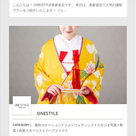
こんにちは！ ONESTYLE表参道店です。 本日は、表参道店で人気の撮影
プランをご紹介いたします！ フォ...
ONESTYLE
CATEGORY）
屋外ロケーション
/
フォトウェディング
/
スタジオ写真
/
和
装
/
衣装スタイリスト
/
ヘアメイク
/