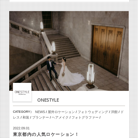
ONESTYLE
CATEGORY）
NEWS
/
屋外ロケーション
/
フォトウェディング
/
洋館
/
ド
レス
/
和装
/
プランナー
/
ヘアメイク
/
フォトグラファー
/
2022.09.01
東京都内の人気ロケーション！