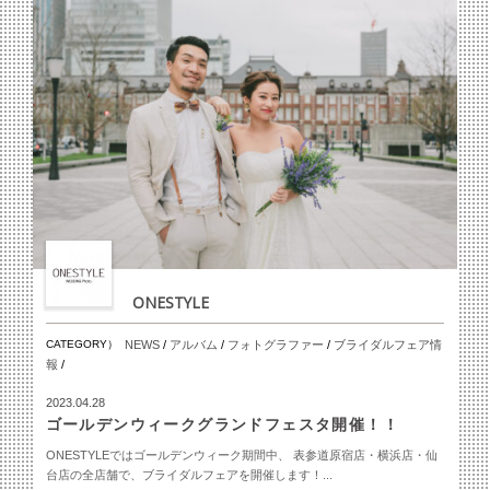
ONESTYLE
CATEGORY）
NEWS
/
アルバム
/
フォトグラファー
/
ブライダルフェア情
報
/
2023.04.28
ゴールデンウィークグランドフェスタ開催！！
ONESTYLEではゴールデンウィーク期間中、 表参道原宿店・横浜店・仙
台店の全店舗で、ブライダルフェアを開催します！...