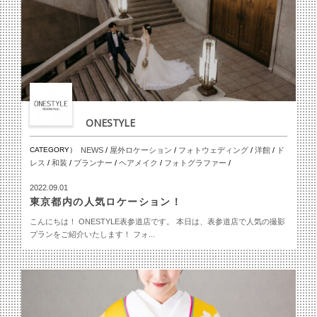
ONESTYLE
CATEGORY）
NEWS
/
屋外ロケーション
/
フォトウェディング
/
洋館
/
ド
レス
/
和装
/
プランナー
/
ヘアメイク
/
フォトグラファー
/
2022.09.01
東京都内の人気ロケーション！
こんにちは！ ONESTYLE表参道店です。 本日は、表参道店で人気の撮影
プランをご紹介いたします！ フォ...