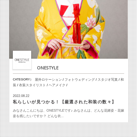
ONESTYLE
CATEGORY）
屋外ロケーション
/
フォトウェディング
/
スタジオ写真
/
和
装
/
衣装スタイリスト
/
ヘアメイク
/
2022.08.22
私らしいが見つかる！【厳選された和装の数々】
みなさんこんにちは、ONESTYLEです♪ みなさんは、どんな花婿姿・花嫁
姿を残したいですか？ どんな衣...