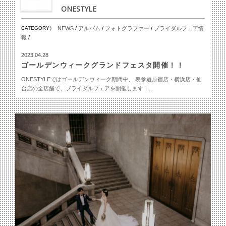
ONESTYLE
CATEGORY）
NEWS
/
アルバム
/
フォトグラファー
/
ブライダルフェア情
報
/
2023.04.28
ゴールデンウィークグランドフェスタ開催！！
ONESTYLEではゴールデンウィーク期間中、 表参道原宿店・横浜店・仙
台店の全店舗で、ブライダルフェアを開催します！...