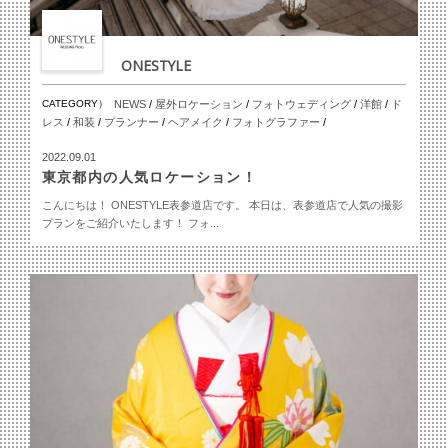
ONESTYLE
CATEGORY）
NEWS
/
屋外ロケーション
/
フォトウェディング
/
洋館
/
ド
レス
/
和装
/
プランナー
/
ヘアメイク
/
フォトグラファー
/
2022.09.01
東京都内の人気ロケーション！
こんにちは！ ONESTYLE表参道店です。 本日は、表参道店で人気の撮影
プランをご紹介いたします！ フォ...