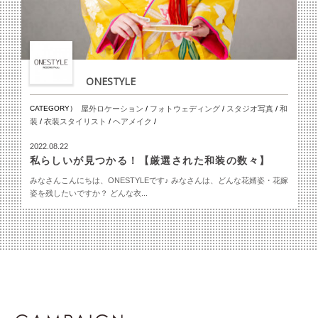
ONESTYLE
CATEGORY）
屋外ロケーション
/
フォトウェディング
/
スタジオ写真
/
和
装
/
衣装スタイリスト
/
ヘアメイク
/
2022.08.22
私らしいが見つかる！【厳選された和装の数々】
みなさんこんにちは、ONESTYLEです♪ みなさんは、どんな花婿姿・花嫁
姿を残したいですか？ どんな衣...