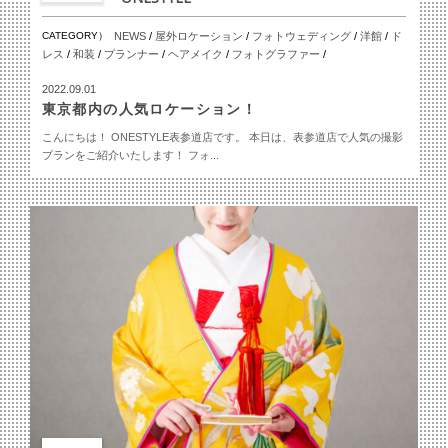
CATEGORY）
NEWS
/
屋外ロケーション
/
フォトウェディング
/
洋館
/
ド
レス
/
和装
/
プランナー
/
ヘアメイク
/
フォトグラファー
/
2022.09.01
東京都内の人気ロケーション！
こんにちは！ ONESTYLE表参道店です。 本日は、表参道店で人気の撮影
プランをご紹介いたします！ フォ...