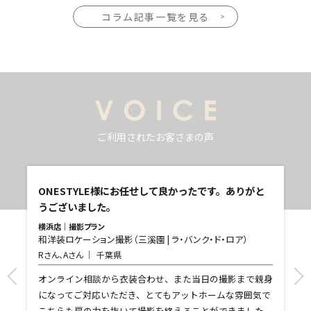
コラム記事一覧を見る
ご利用されたお客さまの声
し
ONESTYLE様にお任せして良かったです。ありがと
うございました。
横浜店｜撮影プラン
和洋装ロケーション撮影（三溪園 | ラ・バンク・ド・ロア）
青
Rさん、Aさん
千葉県
和
T
て
オンライン相談から衣装合わせ、また当日の撮影まで親身
し
になってご対応いただき、とてもアットホームな雰囲気で
和
親
こちらも肩の力を抜いて撮影を終えることができました。
れ