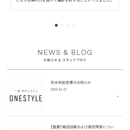
ま
文
に
す
NEWS & BLOG
お知らせ & スタッフブログ
年末年始営業のお知らせ
2025-12-17
【重要】電話回線および通信障害につい