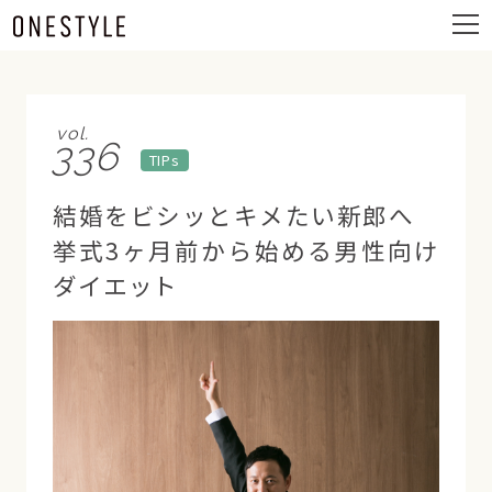
ュ
メ
ー
ニ
ュ
ー
vol.
336
TIPs
結婚をビシッとキメたい新郎へ
挙式3ヶ月前から始める男性向け
ダイエット