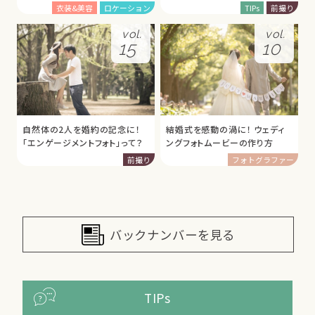
衣装&美容
ロケーション
TIPs
前撮り
vol.
vol.
15
10
自然体の2人を婚約の記念に！
結婚式を感動の渦に！ ウェディ
「エンゲージメントフォト」って？
ングフォトムービーの作り方
前撮り
フォトグラファー
バックナンバーを見る
TIPs