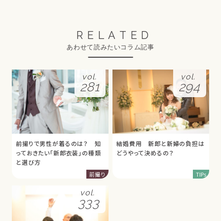
RELATED
あわせて読みたいコラム記事
vol.
vol.
281
294
前撮りで男性が着るのは？ 知
結婚費用 新郎と新婦の負担は
っておきたい「新郎衣装」の種類
どうやって決めるの？
と選び方
前撮り
TIPs
vol.
333