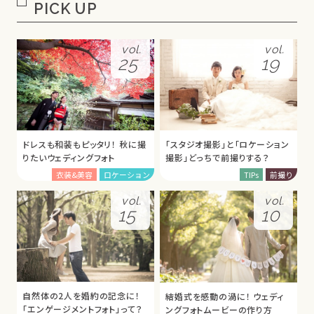
PICK UP
vol.
vol.
25
19
ドレスも和装もピッタリ！ 秋に撮
「スタジオ撮影」と「ロケーション
りたいウェディングフォト
撮影」どっちで前撮りする？
衣装&美容
ロケーション
TIPs
前撮り
vol.
vol.
15
10
自然体の2人を婚約の記念に！
結婚式を感動の渦に！ ウェディ
「エンゲージメントフォト」って？
ングフォトムービーの作り方