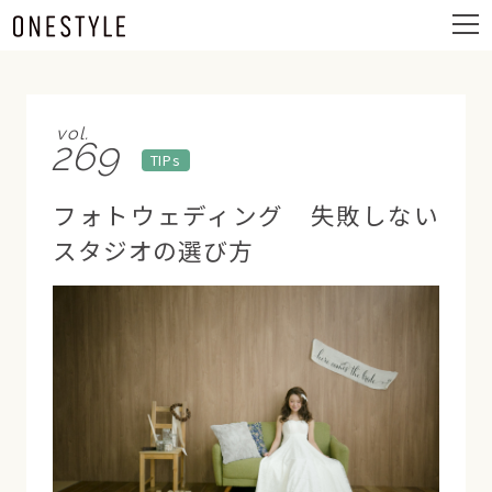
ュ
メ
ー
ニ
ュ
ー
vol.
269
TIPs
フォトウェディング 失敗しない
スタジオの選び方