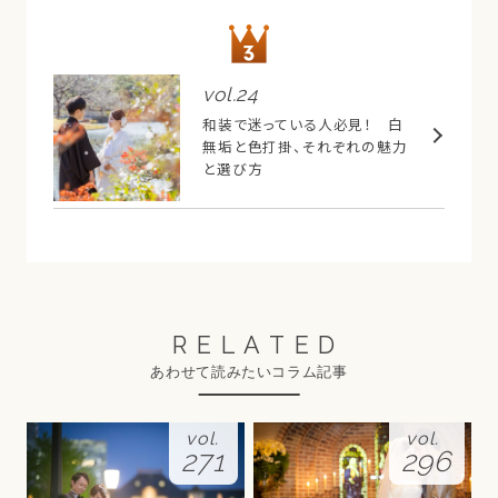
vol.
24
和装で迷っている人必見！ 白
無垢と色打掛、それぞれの魅力
と選び方
RELATED
あわせて読みたいコラム記事
vol.
vol.
271
296