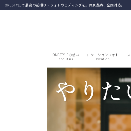
ONESTYLEで最高の前撮り・フォトウェディングを。東京拠点、全国対応。
ONESTYLEの想い
ロケーションフォト
ス
about us
location