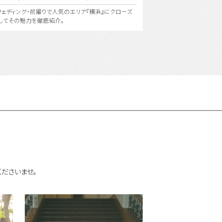
美氏の美の哲学を受け継ぐ〈ユミカツラ〉の特別な衣装
東京の街並み、公園や海辺
界にひとつしかないフォトウェディングを。
ウェディング！もちろん１箇
ださいませ。