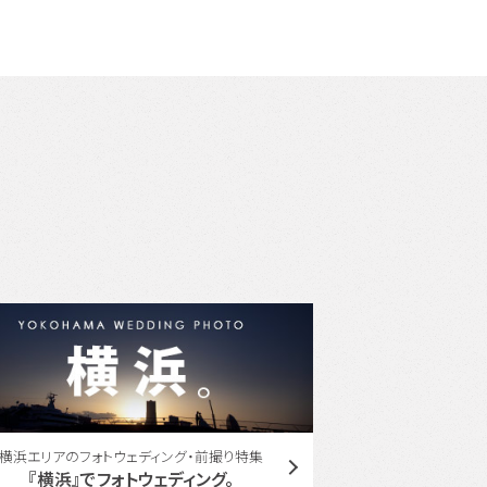
ユミカツラ コラボレーション
東
YUMI KATSURA with ONESTYLE
東京周遊フ