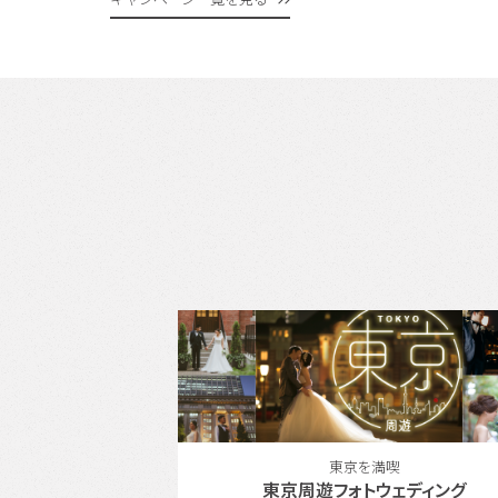
満喫
東北エリアの人気スポットで結婚写真
ウェディング
『仙台』でフォトウェディング