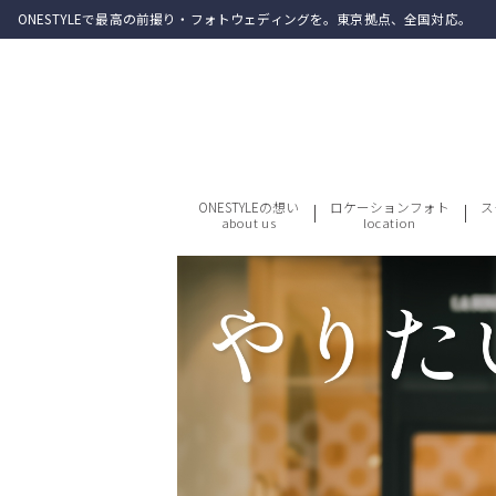
ONESTYLEで最高の前撮り・フォトウェディングを。東京拠点、全国対応。
ONESTYLEの想い
ロケーションフォト
ス
about us
location