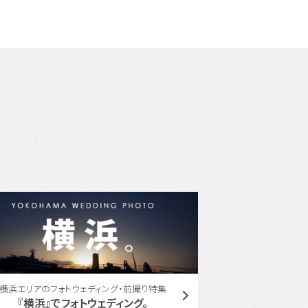
ユミカツラ コラボレーション
東
YUMI KATSURA with ONESTYLE
東京周遊フ