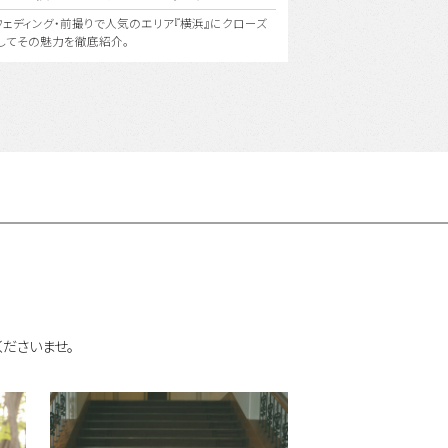
美氏の美の哲学を受け継ぐ〈ユミカツラ〉の特別な衣装
東京の街並み、公園や海辺
界にひとつしかないフォトウェディングを。
ウェディング！もちろん１箇
ださいませ。