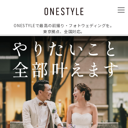
ュ
ー
メ
ニ
ュ
ー
ONESTYLEで最高の前撮り・フォトウェディングを。
東京拠点、全国対応。