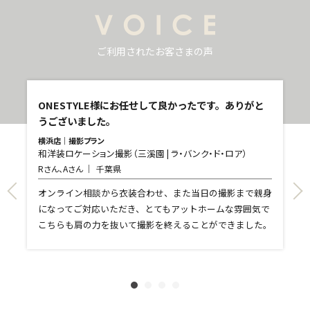
ご利用されたお客さまの声
し
ONESTYLE様にお任せして良かったです。ありがと
うございました。
横浜店｜撮影プラン
和洋装ロケーション撮影（三溪園 | ラ・バンク・ド・ロア）
青
Rさん、Aさん
千葉県
和
T
て
オンライン相談から衣装合わせ、また当日の撮影まで親身
し
になってご対応いただき、とてもアットホームな雰囲気で
和
親
こちらも肩の力を抜いて撮影を終えることができました。
れ
ま
文
に
す