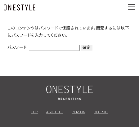
ュ
メ
ー
ニ
ュ
ー
このコンテンツはパスワードで保護されています。閲覧するには以下
にパスワードを入力してください。
パスワード:
TOP
ABOUT US
PERSON
RECRUIT