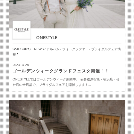
ONESTYLE
CATEGORY）
NEWS
/
アルバム
/
フォトグラファー
/
ブライダルフェア情
報
/
2023.04.28
ゴールデンウィークグランドフェスタ開催！！
ONESTYLEではゴールデンウィーク期間中、 表参道原宿店・横浜店・仙
台店の全店舗で、ブライダルフェアを開催します！...