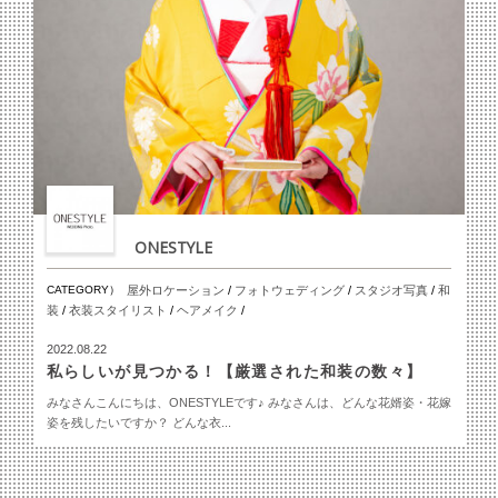
ONESTYLE
CATEGORY）
屋外ロケーション
/
フォトウェディング
/
スタジオ写真
/
和
装
/
衣装スタイリスト
/
ヘアメイク
/
2022.08.22
私らしいが見つかる！【厳選された和装の数々】
みなさんこんにちは、ONESTYLEです♪ みなさんは、どんな花婿姿・花嫁
姿を残したいですか？ どんな衣...