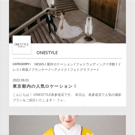
ONESTYLE
CATEGORY）
NEWS
/
屋外ロケーション
/
フォトウェディング
/
洋館
/
ド
レス
/
和装
/
プランナー
/
ヘアメイク
/
フォトグラファー
/
2022.09.01
東京都内の人気ロケーション！
こんにちは！ ONESTYLE表参道店です。 本日は、表参道店で人気の撮影
プランをご紹介いたします！ フォ...