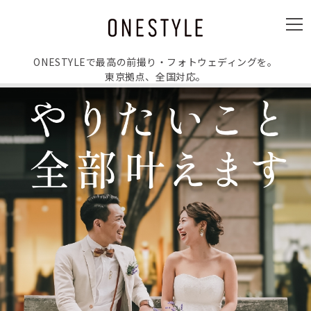
ュ
ー
メ
ニ
ュ
ー
ONESTYLEで最高の前撮り・フォトウェディングを。
東京拠点、全国対応。