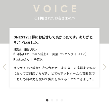
ご利用されたお客さまの声
し
ONESTYLE様にお任せして良かったです。ありがと
うございました。
横浜店｜撮影プラン
和洋装ロケーション撮影（三溪園 | ラ・バンク・ド・ロア）
青
Rさん、Aさん
千葉県
和
T
て
オンライン相談から衣装合わせ、また当日の撮影まで親身
し
になってご対応いただき、とてもアットホームな雰囲気で
和
親
こちらも肩の力を抜いて撮影を終えることができました。
れ
ま
文
に
す