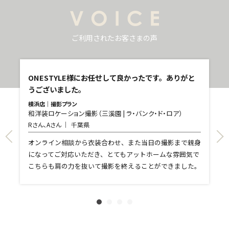
ご利用されたお客さまの声
し
ONESTYLE様にお任せして良かったです。ありがと
うございました。
横浜店｜撮影プラン
和洋装ロケーション撮影（三溪園 | ラ・バンク・ド・ロア）
青
Rさん、Aさん
千葉県
和
T
て
オンライン相談から衣装合わせ、また当日の撮影まで親身
し
になってご対応いただき、とてもアットホームな雰囲気で
和
親
こちらも肩の力を抜いて撮影を終えることができました。
れ
ま
文
に
す