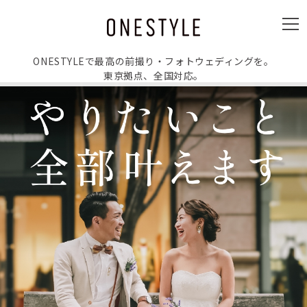
ュ
ー
メ
ニ
ュ
ー
ONESTYLEで最高の前撮り・フォトウェディングを。
東京拠点、全国対応。